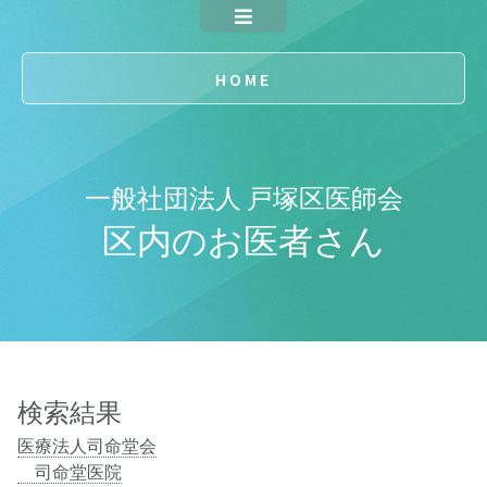
入会のご案内
HOME
会員専用
一般社団法人 戸塚区医師会
区内のお医者さん
検索結果
医療法人司命堂会
司命堂医院