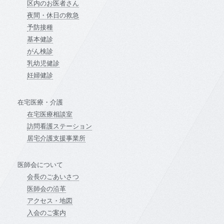
区内のお医者さん
夜間・休日の救急
予防接種
基本健診
がん検診
乳幼児健診
妊婦健診
在宅医療・介護
在宅医療相談室
訪問看護ステーション
居宅介護支援事業所
医師会について
会長のごあいさつ
医師会の沿革
アクセス・地図
入会のご案内