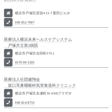
横浜市戸塚区原宿4-15-7 栗田ビル2F
045-852-7087
医療法人横浜未来ヘルスケアシステム
戸塚共立第2病院
横浜市戸塚区吉田町579-1
0570-00-3205
医療法人社団健翔会
坂口耳鼻咽喉科気管食道科クリニック
横浜市戸塚区名瀬町36-4 KMプラザ2F
045-814-8733