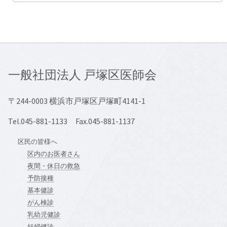
一般社団法人 戸塚区医師会
〒244-0003 横浜市戸塚区戸塚町4141-1
Tel.045-881-1133 Fax.045-881-1137
区民の皆様へ
区内のお医者さん
夜間・休日の救急
予防接種
基本健診
がん検診
乳幼児健診
妊婦健診