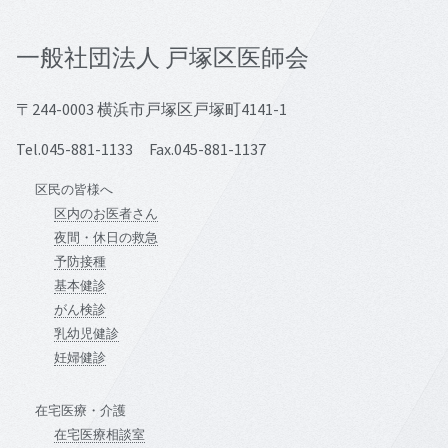
一般社団法人 戸塚区医師会
〒244-0003 横浜市戸塚区戸塚町4141-1
Tel.045-881-1133 Fax.045-881-1137
区民の皆様へ
区内のお医者さん
夜間・休日の救急
予防接種
基本健診
がん検診
乳幼児健診
妊婦健診
在宅医療・介護
在宅医療相談室