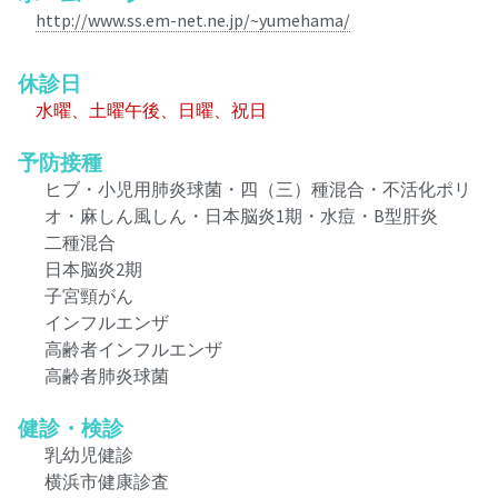
http://www.ss.em-net.ne.jp/~yumehama/
休診日
水曜、土曜午後、日曜、祝日
予防接種
ヒブ・小児用肺炎球菌・四（三）種混合・不活化ポリ
オ・麻しん風しん・日本脳炎1期・水痘・B型肝炎
二種混合
日本脳炎2期
子宮頸がん
インフルエンザ
高齢者インフルエンザ
高齢者肺炎球菌
健診・検診
乳幼児健診
横浜市健康診査