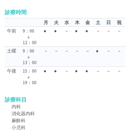
診療時間
月
火
水
木
金
土
日
祝
午前
9：00
●
●
－
●
●
－
－
－
↓
12：00
土曜
9：00
－
－
－
－
－
●
－
－
↓
13：00
午後
15：00
●
●
－
●
●
－
－
－
↓
19：00
診療科目
内科
消化器内科
麻酔科
小児科