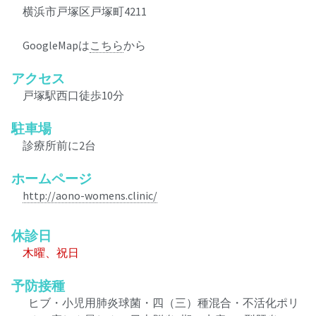
横浜市戸塚区戸塚町4211
GoogleMapは
こちら
から
アクセス
戸塚駅西口徒歩10分
駐車場
診療所前に2台
ホームページ
http://aono-womens.clinic/
休診日
木曜、祝日
予防接種
ヒブ・小児用肺炎球菌・四（三）種混合・不活化ポリ