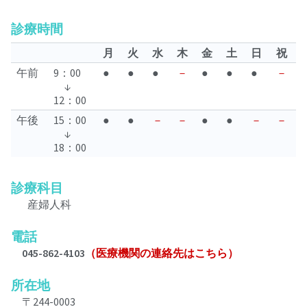
診療時間
月
火
水
木
金
土
日
祝
午前
9：00
●
●
●
－
●
●
●
－
↓
12：00
午後
15：00
●
●
－
－
●
●
－
－
↓
18：00
診療科目
産婦人科
電話
045-862-4103
（医療機関の連絡先はこちら）
所在地
〒244-0003