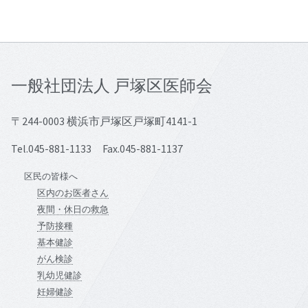
一般社団法人 戸塚区医師会
〒244-0003 横浜市戸塚区戸塚町4141-1
Tel.045-881-1133 Fax.045-881-1137
区民の皆様へ
区内のお医者さん
夜間・休日の救急
予防接種
基本健診
がん検診
乳幼児健診
妊婦健診