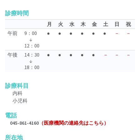
診療時間
月
火
水
木
金
土
日
祝
午前
9：00
●
●
●
●
●
●
－
－
↓
12：00
午後
14：30
●
●
●
●
●
－
－
－
↓
18：00
診療科目
内科
小児科
電話
045-861-4160
（医療機関の連絡先はこちら）
所在地