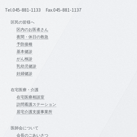
Tel.045-881-1133 Fax.045-881-1137
区民の皆様へ
区内のお医者さん
夜間・休日の救急
予防接種
基本健診
がん検診
乳幼児健診
妊婦健診
在宅医療・介護
在宅医療相談室
訪問看護ステーション
居宅介護支援事業所
医師会について
会長のごあいさつ