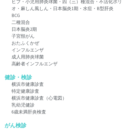
ヒブ・小児用肺炎球菌・四（三）種混合・不活化ポリ
オ・麻しん風しん・日本脳炎1期・水痘・B型肝炎
BCG
二種混合
日本脳炎2期
子宮頸がん
おたふくかぜ
インフルエンザ
成人用肺炎球菌
高齢者インフルエンザ
健診・検診
横浜市健康診査
特定健康診査
横浜市健康診査（心電図）
乳幼児健診
6歳未満肝炎検査
がん検診