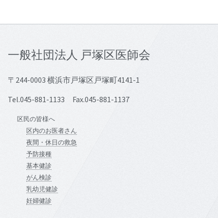
一般社団法人 戸塚区医師会
〒244-0003 横浜市戸塚区戸塚町4141-1
Tel.045-881-1133 Fax.045-881-1137
区民の皆様へ
区内のお医者さん
夜間・休日の救急
予防接種
基本健診
がん検診
乳幼児健診
妊婦健診