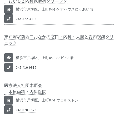
おかもと内科皮膚科クリニック
横浜市戸塚区川上町84-1 ケアハウスゆうあい4B
045-822-3333
東戸塚駅前西口おなかの窓口・内科・大腸と胃内視鏡クリ
ニック
横浜市戸塚区川上町85-3 SSビル1階
045-410-9912
医療法人社団木原会
木原歯科・内科医院
横浜市戸塚区川上町87-1 ウェルストンⅠ
045-828-1525