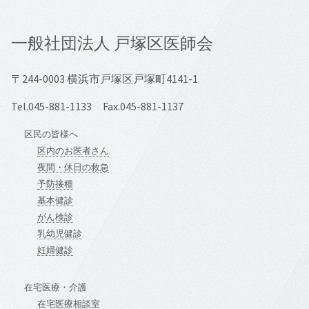
一般社団法人 戸塚区医師会
〒244-0003 横浜市戸塚区戸塚町4141-1
Tel.045-881-1133 Fax.045-881-1137
区民の皆様へ
区内のお医者さん
夜間・休日の救急
予防接種
基本健診
がん検診
乳幼児健診
妊婦健診
在宅医療・介護
在宅医療相談室